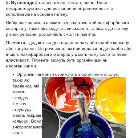
5. Вуглеводні:
такі як гексан, гептан, октан. Вони
використовуються для розчинення нітроцелюлози та
кополімерів на основі етилену.
Вибір розчинника залежить від властивостей лакофарбового
матеріалу, таких як швидкість висихання, стійкість до впливу
різних речовин, розчинність смол і пігментів.
Пігменти
- додаються для надання лаку або фарби кольору
або тонування. Це речовини, які при додаванні до фарби або
іншого лакофарбового матеріалу дають йому колір та певні
властивості. Пігменти можуть бути органічними чи
неорганічними.
Органічні пігменти отримують з органічних сполук,
таких як
барвники, які
мають
складну
хімічну
структуру і
мають яскраві
кольори. Вони
використовуют
ься в