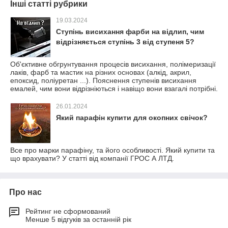
Інші статті рубрики
19.03.2024
Ступінь висихання фарби на відлип, чим
відрізняється ступінь 3 від ступеня 5?
Об'єктивне обгрунтування процесів висихання, полімеризації
лаків, фарб та мастик на різних основах (алкід, акрил,
епоксид, поліуретан ...). Пояснення ступенів висихання
емалей, чим вони відрізніються і навіщо вони взагалі потрібні.
26.01.2024
Який парафін купити для окопних свічок?
Все про марки парафіну, та його особливості. Який купити та
що врахувати? У статті від компанії ГРОС А ЛТД.
Про нас
Рейтинг не сформований
Менше 5 відгуків за останній рік