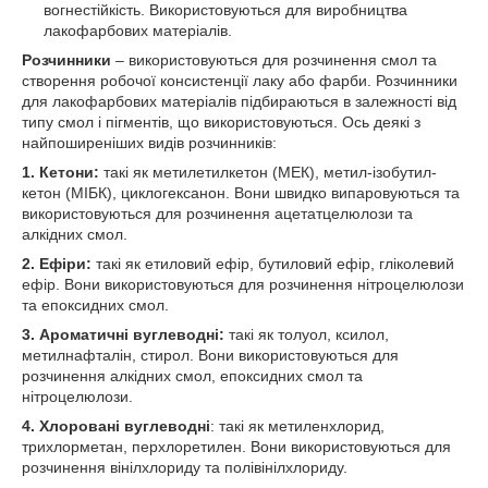
вогнестійкість. Використовуються для виробництва
лакофарбових матеріалів.
Розчинники
– використовуються для розчинення смол та
створення робочої консистенції лаку або фарби. Розчинники
для лакофарбових матеріалів підбираються в залежності від
типу смол і пігментів, що використовуються. Ось деякі з
найпоширеніших видів розчинників:
1. Кетони:
такі як метилетилкетон (МЕК), метил-ізобутил-
кетон (МІБК), циклогексанон. Вони швидко випаровуються та
використовуються для розчинення ацетатцелюлози та
алкідних смол.
2. Ефіри:
такі як етиловий ефір, бутиловий ефір, гліколевий
ефір. Вони використовуються для розчинення нітроцелюлози
та епоксидних смол.
3. Ароматичні вуглеводні:
такі як толуол, ксилол,
метилнафталін, стирол. Вони використовуються для
розчинення алкідних смол, епоксидних смол та
нітроцелюлози.
4. Хлоровані вуглеводні
: такі як метиленхлорид,
трихлорметан, перхлоретилен. Вони використовуються для
розчинення вінілхлориду та полівінілхлориду.