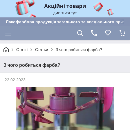
Лакофарбова продукція загального та спеціального призн
Статті
Статьи
З чого робиться фарба?
З чого робиться фарба?
22.02.2023