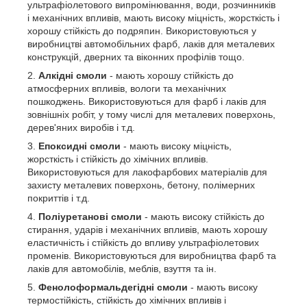
ультрафіолетового випромінювання, води, розчинників
і механічних впливів, мають високу міцність, жорсткість і
хорошу стійкість до подряпин. Використовуються у
виробництві автомобільних фарб, лаків для металевих
конструкцій, дверних та віконних профілів тощо.
Алкідні смоли
- мають хорошу стійкість до
атмосферних впливів, вологи та механічних
пошкоджень. Використовуються для фарб і лаків для
зовнішніх робіт, у тому числі для металевих поверхонь,
дерев'яних виробів і т.д.
Епоксидні смоли
- мають високу міцність,
жорсткість і стійкість до хімічних впливів.
Використовуються для лакофарбових матеріалів для
захисту металевих поверхонь, бетону, полімерних
покриттів і т.д.
Поліуретанові смоли
- мають високу стійкість до
стирання, ударів і механічних впливів, мають хорошу
еластичність і стійкість до впливу ультрафіолетових
променів. Використовуються для виробництва фарб та
лаків для автомобілів, меблів, взуття та ін.
Фенолоформальдегідні смоли
- мають високу
термостійкість, стійкість до хімічних впливів і