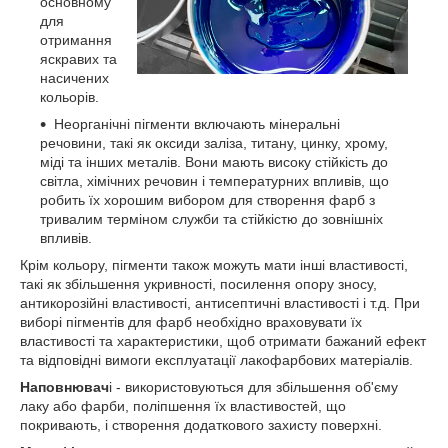
основному
для
отримання
яскравих та
насичених
кольорів.
Неорганічні пігменти включають мінеральні
речовини, такі як оксиди заліза, титану, цинку, хрому,
міді та інших металів. Вони мають високу стійкість до
світла, хімічних речовин і температурних впливів, що
робить їх хорошим вибором для створення фарб з
тривалим терміном служби та стійкістю до зовнішніх
впливів.
Крім кольору, пігменти також можуть мати інші властивості,
такі як збільшення укривності, посилення опору зносу,
антикорозійні властивості, антисептичні властивості і т.д. При
виборі пігментів для фарб необхідно враховувати їх
властивості та характеристики, щоб отримати бажаний ефект
та відповідні вимоги експлуатації лакофарбових матеріалів.
Наповнювач
і - використовуються для збільшення об'єму
лаку або фарби, поліпшення їх властивостей, що
покривають, і створення додаткового захисту поверхні.