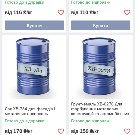
Готово до відправки
Готово до відправки
116
110
від
₴/кг
від
₴/кг
Купити
Купити
Ґрунт-емаль ХВ-0278 Для
Лак ХВ-784 для фасадів і
фарбування металевих
металевих поверхонь
конструкцій та автомобільних
деталей
Готово до відправки
Готово до відправки
170
150
від
₴/кг
від
₴/кг