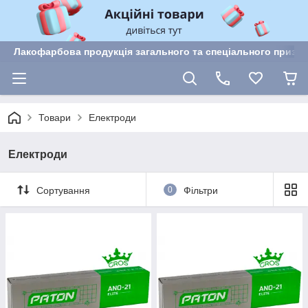
Лакофарбова продукція загального та спеціального призн
Товари
Електроди
Електроди
Сортування
0
Фільтри