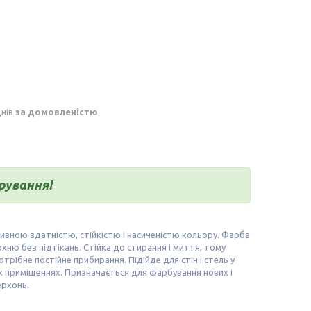
днів
за домовленістю
рування!
ивною здатністю, стійкістю і насиченістю кольору. Фарба
хню без підтікань. Стійка до стирання і миття, тому
рібне постійне прибирання. Підійде для стін і стель у
их приміщеннях. Призначається для фарбування нових і
ерхонь.