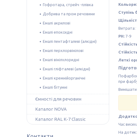
Кольори:
Гофротара, стрейч -плівка
Ступінь 
Добрива та пром речовини
Щільніст
Емалі акрилові
Витрата: 
Емалі епоксидні
РН:
7-9
Емалі пентафталеві (алкідні)
Стійкіст
Емалі перхлорвінілові
Стійкіст
Емалі вінілхлоридні
Леткі ор
Підготов
Емалі гліфталеві (алкідні)
Пофарбова
Емалі кремнійорганічні
при фарбу
Емалі бітумні
Вимішати 
Ємності для речовин
Каталог NOVA
Додатко
Каталог RAL K-7 Classic
Час висиха
На дотик:
Контакти