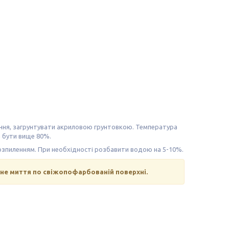
ання, загрунтувати акриловою грунтовкою. Температура
а бути вище 80%.
розпиленням. При необхідності розбавити водою на 5-10%.
вне миття по свіжопофарбованій поверхні.