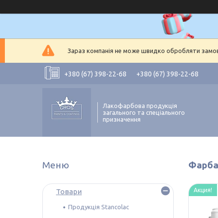
Зараз компанія не може швидко обробляти замовл
+380 (67) 398-22-68
+380 (67) 398-22-68
Лакофарбова продукція
загального та спеціального
призначення
Фарба 
Акция!
Товари
Продукція Stancolac