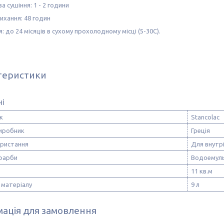
 сушіння: 1 - 2 години
ихання: 48 годин
я: до 24 місяців в сухому прохолодному місці (5-30C).
теристики
ні
к
Stancolac
виробник
Греція
ористання
Для внутр
фарби
Водоемуль
11 кв.м
 матеріалу
9 л
ація для замовлення