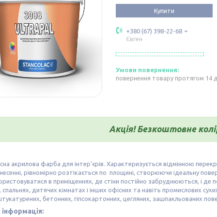
Купити
+380 (67) 398-22-68
Євген
повернення товару протягом 14 
Акція! Безкоштовне колі
сна акрилова фарба для інтер'єрів. Характеризується відмінною перекр
анесенні, рівномірно розтікається по площині, створюючи ідеальну повер
ристовуватися в приміщеннях, де стіни постійно забруднюються, і де пот
, спальнях, дитячих кімнатах і інших офісних та навіть промислових сух
тукатурених, бетонних, гіпсокартонних, цегляних, зашпакльованих пов
 інформація: