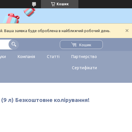
Кошик
ий. Ваша заявка буде оброблена в найближчий робочий день.
Кошик
уки
Компанія
Статті
Партнерство
Сертифікати
) (9 л) Безкоштовне колірування!