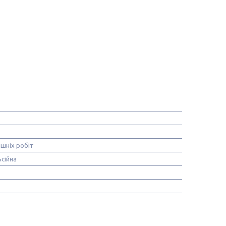
ішніх робіт
сійна