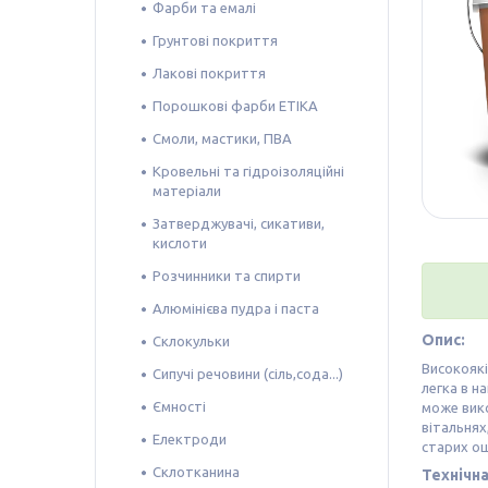
Фарби та емалі
Грунтові покриття
Лакові покриття
Порошкові фарби ETIKA
Смоли, мастики, ПВА
Кровельні та гідроізоляційні
матеріали
Затверджувачі, сикативи,
кислоти
Розчинники та спирти
Алюмінієва пудра і паста
Опис:
Склокульки
Високоякі
Сипучі речовини (сіль,сода...)
легка в н
Ємності
може вико
вітальнях
Електроди
старих ош
Склотканина
Технічна