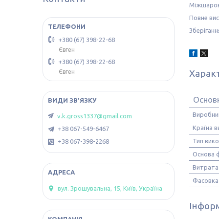
Міжшарова
Повне вис
Зберіганн
+380 (67) 398-22-68
Євген
+380 (67) 398-22-68
Харак
Євген
Основ
Виробни
v.k.gross1337@gmail.com
Країна 
+38 067-549-6467
Тип вик
+38 067-398-2268
Основа 
Витрата
Фасовка
вул. Зрошувальна, 15, Київ, Україна
Інформ