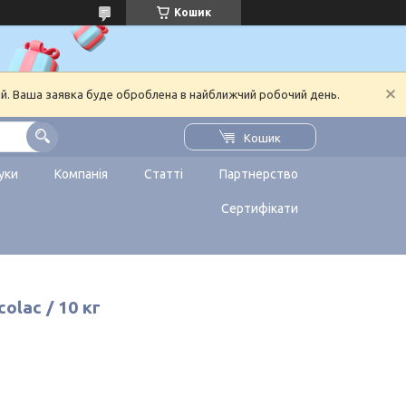
Кошик
ий. Ваша заявка буде оброблена в найближчий робочий день.
Кошик
уки
Компанія
Статті
Партнерство
Сертифікати
lac / 10 кг