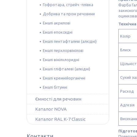
Гофротара, стрейч -плівка
Фарба Гал
захисного
Добрива та пром речовини
оцинкован
Емалі акрилові
Технічна
Емалі епоксидні
Колір
Емалі пентафталеві (алкідні)
Блиск
Емалі перхлорвінілові
Емалі вінілхлоридні
Щільніст
Емалі гліфталеві (алкідні)
Сухий з
Емалі кремнійорганічні
Емалі бітумні
Расход
Ємності для речовин
Адгезія
Каталог NOVA
Каталог RAL K-7 Classic
Висиханн
Підготов
Контакти
Поверхня 