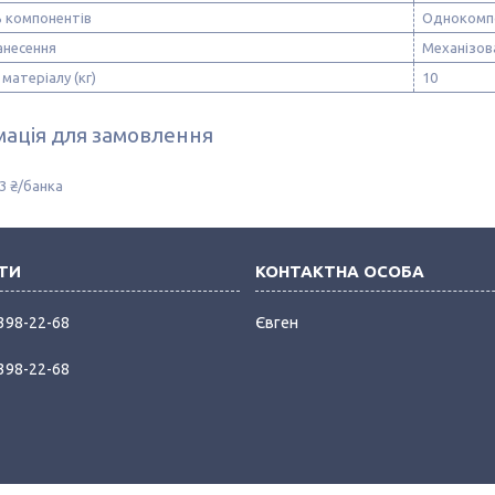
ь компонентів
Однокомп
анесення
Механізов
матеріалу (кг)
10
ація для замовлення
3 ₴/банка
 398-22-68
Євген
 398-22-68