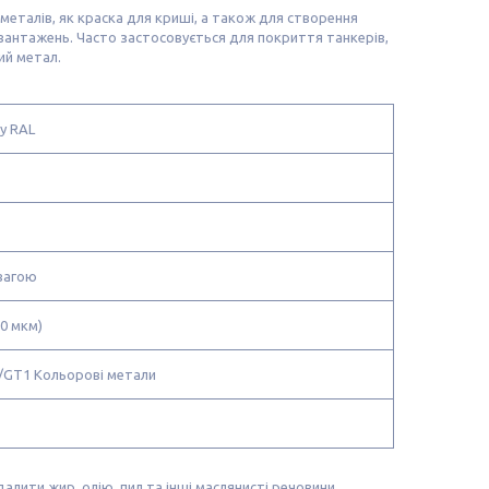
еталів, як краска для криші, а також для створення
авантажень. Часто застосовується для покриття танкерів,
ий метал.
у RAL
вагою
40 мкм)
/GT1 Кольорові метали
алити жир, олію, пил та інші маслянисті речовини.