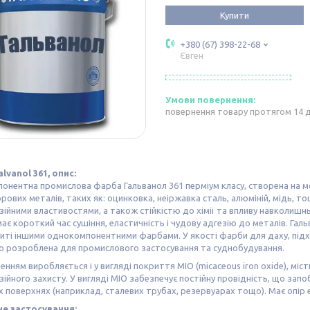
Купити
+380 (67) 398-22-68
Євген
повернення товару протягом 14 
lvanol 361, опис:
нентна промислова фарба Гальванол 361 перміум класу, створена на м
рових металів, таких як: оцинковка, неіржавка сталь, алюміній, мідь, т
ійними властивостями, а також стійкістю до хімії та впливу навколишнь
має короткий час сушіння, еластичність і чудову адгезію до металів. Гал
иті іншими однокомпонентними фарбами. У якості фарби для даху, підхо
о розроблена для промислового застосування та суднобудування.
енням виробляється і у вигляді покриття ΜΙΟ (micaceous iron oxide), мі
ійного захисту. У вигляді MIO забезпечує постійну провідність, що зап
 поверхнях (наприклад, сталевих трубах, резервуарах тощо). Має опір 
е застосування: