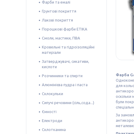
Фарби та емалі
Грунтові покриття
Лакові покриття
Порошкові фарби ETIKA
Смоли, мастики, ПВА
Кровельні та гідроізоляційні
матеріали
Затверджувачі, сикативи,
кислоти
Фарба Ga
Розчинники та спирти
Однокомпо
Алюмінієва пудра і паста
для кольо
антикороз
Склокульки
оскільки 
були покр
Сипучі речовини (сіль,сода...)
спеціальн
Ємності
За замовл
антикороз
Електроди
металевих
Склотканина
Практичн