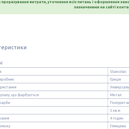
 прорахування витрати, уточнення всіх питань і оформлення за
зазначеними на сайті конта
теристики
ні
к
Stancolac
виробник
Греція
ористання
Універсал
ріалу, що фарбується
Метал
фарби
Поліурета
5 кв.м
хання
4 годин
блиску
Глянцева