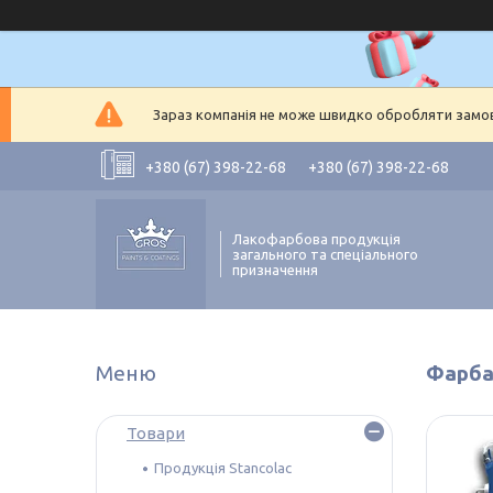
Зараз компанія не може швидко обробляти замовл
+380 (67) 398-22-68
+380 (67) 398-22-68
Лакофарбова продукція
загального та спеціального
призначення
Фарба
Товари
Продукція Stancolac