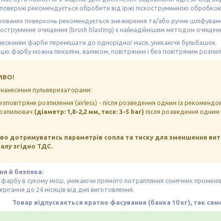
поверхні рекомендується обробити від іржі піскоструминною обробкою 
кованих поверхонь рекомендується знежирення та/або ручне шліфуванн
коструминне очищення (brush blasting) є найнадійнішим методом очищенн
несенням фарби перемішати до однорідної маси, уникаючи бульбашок.
цю фарбу можна пензлем, валиком, повітряним і без повітряним розпи
ИВО!
нанесення пульверизаторами:
езповітряне розпилення (airless) - після розведення одним із рекоменд
озпилювач
(діаметр: 1,8-2,2 мм, тиск: 3-5 bar)
після розведення одним 
о дотримуватись параметрів сопла та тиску для зменшення вит
алу згідно ТДС.
ня й безпека:
 фарбу в сухому місці, уникаючи прямого потрапляння сонячних променів
ерігання до 24 місяців від дня виготовлення.
Товар відпускається кратно фасування (банка 10 кг), так са