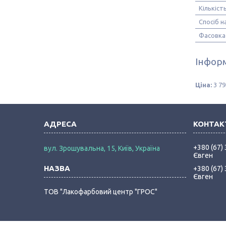
Кількіст
Спосіб н
Фасовка 
Інформ
Ціна:
3 79
+380 (67)
вул. Зрошувальна, 15, Київ, Україна
Євген
+380 (67)
Євген
ТОВ "Лакофарбовий центр "ГРОС"