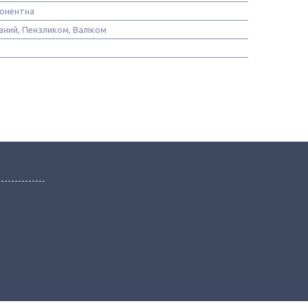
онентна
аний, Пензликом, Валіком