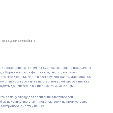
днів
за домовленістю
одифікованих синтетичних смолах, спеціально призначена
ощо. Вирізняється ця фарба серед інших, високими
ого середовища. Легка в застосуванні навіть для новачка,
ьванол наноситься навіть на старі поверхні, що раніше вже
дить до нанесення в 1 шар (50-75 мкм), оскільки
стить залізну слюду для посилення властивостей
обігає накопиченню статичної електрики на промислових
електропровідності <107 Ом.