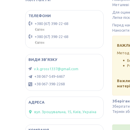
Металеві 
Для оцин
Легке піс
+380 (67) 398-22-68
Перед на
Євген
Наносити 
+380 (67) 398-22-68
Євген
ВАЖЛ
Метод 
Б
Р
v.k.gross1337@gmail.com
+38 067-549-6467
Важлив
+38 067-398-2268
матері
Зберіган
Зберігати
Термін зб
вул. Зрошувальна, 15, Київ, Україна