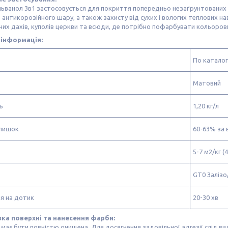
ьванол 3в1 застосовується для покриття попередньо незаґрунтованих м
 антикорозійного шару, а також захисту від сухих і вологих теплових н
их дахів, куполів церкви та всюди, де потрібно пофарбувати кольоров
 інформація:
По каталог
Матовий
ь
1,20 кг/л
алишок
60-63% за 
5-7 м2/кг (
GT0 Залізо
я на дотик
20-30 хв
ка поверхні та нанесення фарби:
має бути повністю очищена. Для досягнення задовільної адгезії слід вид