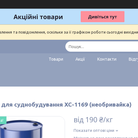
ення та повідомлення, оскільки за її графіком роботи сьогодні вихідн
Товари
Акції
Контакти
Відг
 для суднобудування ХС-1169 (необривайка)
від
190 ₴/кг
а!
Показати оптові ціни
Мінімальна сума замовлення на са