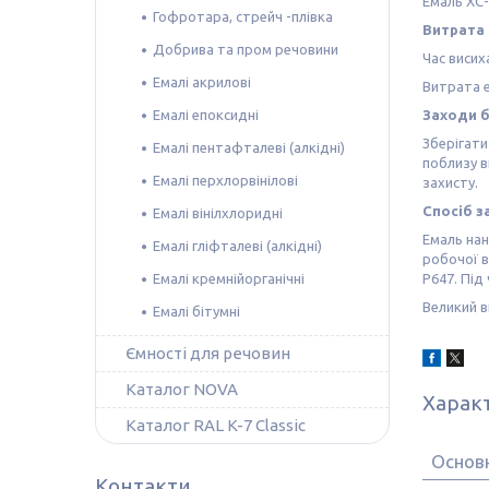
Емаль ХС-
Гофротара, стрейч -плівка
Витрата 
Добрива та пром речовини
Час висих
Емалі акрилові
Витрата е
Емалі епоксидні
Заходи б
Зберігати
Емалі пентафталеві (алкідні)
поблизу в
Емалі перхлорвінілові
захисту.
Спосіб з
Емалі вінілхлоридні
Емаль на
Емалі гліфталеві (алкідні)
робочої в
Емалі кремнійорганічні
Р647. Під
Великий в
Емалі бітумні
Ємності для речовин
Каталог NOVA
Харак
Каталог RAL K-7 Classic
Основн
Контакти