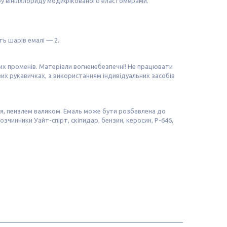
еру вінілхлориду модифікованого еластомерами.
ть шарів емалі — 2.
чних променів. Матеріали вогненебезпечні! Не працювати
их рукавичках, з використанням індивідуальних засобів
я, пензлем валиком. Емаль може бути розбавлена до
зчинники Уайт-спірт, скіпидар, бензин, керосин, Р-646,