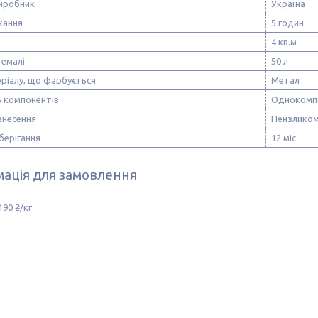
виробник
Україна
хання
5 годин
4 кв.м
 емалі
50 л
ріалу, що фарбується
Метал
ь компонентів
Однокомп
анесення
Пензликом
берігання
12 міс
ація для замовлення
190 ₴/кг