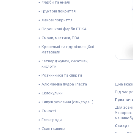
Фарби та емалі
Грунтові покриття
Лакові покриття
Порошкові фарби ETIKA
Смоли, мастики, ПВА
Кровельні та гідроізоляційні
матеріали
Затверджувачі, сикативи,
кислоти
Розчинники та спирти
Алюмінієва пудра і паста
Ціна вказ
Під час р
Склокульки
Призначе
Сипучі речовини (сіль,сода...)
Для зовні
Ємності
Утворює х
машинобуд
Електроди
Склад:
Склотканина