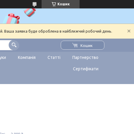
Кошик
ий. Ваша заявка буде оброблена в найближчий робочий день.
Кошик
уки
Компанія
Статті
Партнерство
Сертифікати
йті — 2 000 ₴