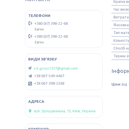
Країна 
Час виси
Витрата
+380 (67) 398-22-68
Фасовка
Євген
Тип мате
+380 (67) 398-22-68
Кількіст
Євген
Спосіб н
Термін з
v.k.gross1337@gmail.com
Інформ
+38 067-549-6467
+38 067-398-2268
Ціна:
від 
вул. Зрошувальна, 15, Київ, Україна