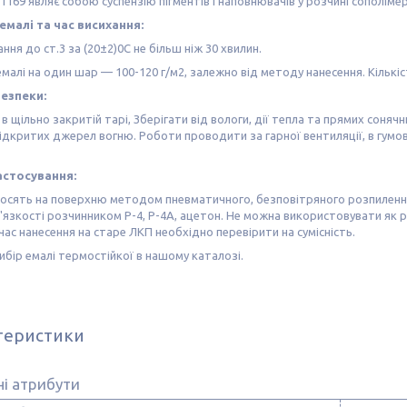
1169 являє собою суспензію пігментів і наповнювачів у розчині сополім
емалі та час висихання:
ання до ст.3 за (20±2)0С не більш ніж 30 хвилин.
малі на один шар — 100-120 г/м2, залежно від методу нанесення. Кількіс
езпеки:
 в щільно закритій тарі, Зберігати від вологи, дії тепла та прямих соня
ідкритих джерел вогню. Роботи проводити за гарної вентиляції, в гумов
астосування:
носять на поверхню методом пневматичного, безповітряного розпиленн
'язкості розчинником Р-4, Р-4А, ацетон. Не можна використовувати як ро
 час нанесення на старе ЛКП необхідно перевірити на сумісність.
ибір емалі термостійкої в нашому каталозі.
теристики
і атрибути