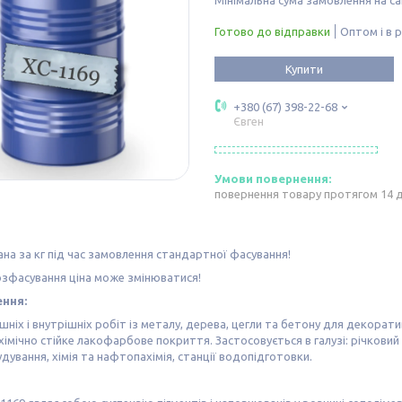
Готово до відправки
Оптом і в 
Купити
+380 (67) 398-22-68
Євген
повернення товару протягом 14 
ана за кг під час замовлення стандартної фасування!
озфасування ціна може змінюватися!
ння:
шніх і внутрішніх робіт із металу, дерева, цегли та бетону для декора
імічно стійке лакофарбове покриття. Застосовується в галузі: річковий
ування, хімія та нафтопахімія, станції водопідготовки.