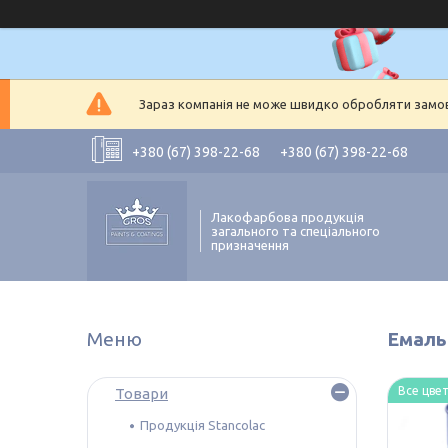
Зараз компанія не може швидко обробляти замовл
+380 (67) 398-22-68
+380 (67) 398-22-68
Лакофарбова продукція
загального та спеціального
призначення
Емаль
Все цвет
Товари
Продукція Stancolac