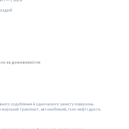
роздріб
днів
за домовленістю
тивного оздоблення й одночасного захисту поверхонь.
 і морський транспорт, автомобільній, гозо-нефті дроти,