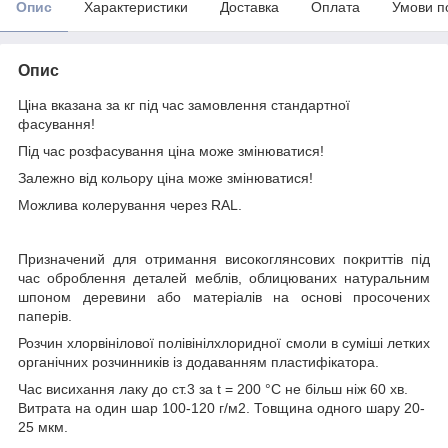
Опис
Характеристики
Доставка
Оплата
Умови п
Опис
Ціна вказана за кг під час замовлення стандартної
фасування!
Під час розфасування ціна може змінюватися!
Залежно від кольору ціна може змінюватися!
Можлива колерування через RAL.
Призначений для отримання високоглянсових покриттів під
час оброблення деталей меблів, облицюваних натуральним
шпоном деревини або матеріалів на основі просочених
паперів.
Розчин хлорвінілової полівінілхлоридної смоли в суміші летких
органічних розчинників із додаванням пластифікатора.
Час висихання лаку до ст.3 за t = 200 °C не більш ніж 60 хв.
Витрата на один шар 100-120 г/м2. Товщина одного шару 20-
25 мкм.