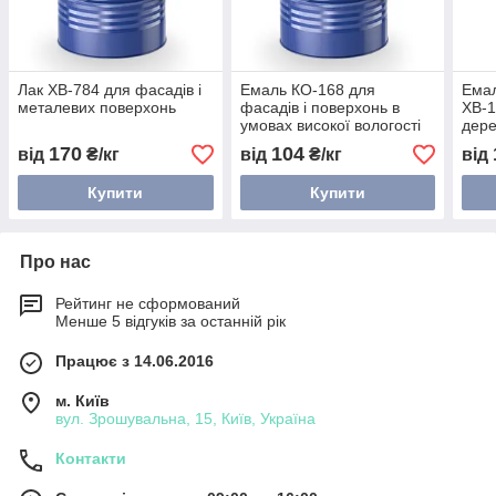
Лак ХВ-784 для фасадів і
Емаль КО-168 для
Емал
металевих поверхонь
фасадів і поверхонь в
ХВ-1
умовах високої вологості
дере
атмо
170
104
від
₴/кг
від
₴/кг
від
Купити
Купити
Про нас
Рейтинг не сформований
Менше 5 відгуків за останній рік
Працює з 14.06.2016
м. Київ
вул. Зрошувальна, 15, Київ, Україна
Контакти