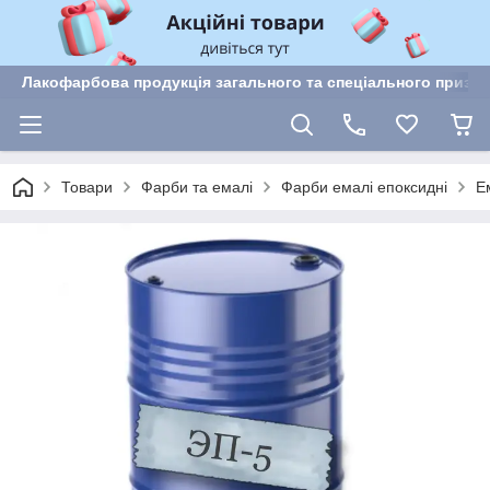
Лакофарбова продукція загального та спеціального призн
Товари
Фарби та емалі
Фарби емалі епоксидні
Е