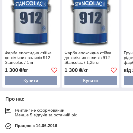
Фарба епоксидна стійка
Фарба епоксидна стійка
Ґрун
до хімічних впливів 912
до хімічних впливів 912
рідк
Stancolac / 1 кг
Stancolac / 1,25 кг
фарб
мета
1 300
1 300
₴/кг
₴/кг
від
Купити
Купити
Про нас
Рейтинг не сформований
Менше 5 відгуків за останній рік
Працює з 14.06.2016