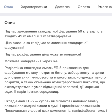
Опис
Характеристики
Доставка
Оплата
Умови п
Опис
Під час замовлення стандартної фасування 50 кг у вартість
входить 49 кг емалі й 1 кг затверджувача.
Ціна вказана за кг під час замовлення стандартної
фасування!
Під час розфасування ціна може змінюватися!
Можлива колерування через RAL.
Радіостійка епоксидна емаль ЕП-5 призначена для
фарбування металу, покриття бетону, азбоцементу та цегли
для отримання глянсового та міцного захисно-декоративного
покриття, а також обмежено атмосферостійких покриттів, що
експлуатуються в умов підвищеної вологості, дії морської
води, її парів і різних середовищ.
Склад емалі ЕП-5 — суспензія пігментів і наповнювачів у
розчині епоксидної смоли в суміші органічних розчинників.
Постачається у формі двох компонентів: напівфабрикат емалі