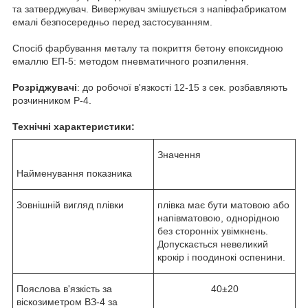
та затверджувач. Вивержувач змішується з напівфабрикатом
емалі безпосередньо перед застосуванням.
Спосіб фарбування металу та покриття бетону епоксидною
емаллю ЕП-5: методом пневматичного розпилення.
Розріджувачі
: до робочої в'язкості 12-15 з сек. розбавляють
розчинником Р-4.
Технічні характеристики:
Значення
Найменування показника
Зовнішній вигляд плівки
плівка має бути матовою або
напівматовою, однорідною
без сторонніх увімкнень.
Допускається невеликий
крокір і поодинокі оспенини.
Пояслова в'язкість за
40±20
віскозиметром ВЗ-4 за