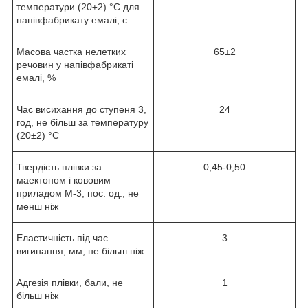
температури (20±2) °C для
напівфабрикату емалі, с
Масова частка нелетких
65±2
речовин у напівфабрикаті
емалі, %
Час висихання до ступеня 3,
24
год, не більш за температуру
(20±2) °C
Твердість плівки за
0,45-0,50
маектоном і кововим
приладом М-3, пос. од., не
менш ніж
Еластичність під час
3
вигинання, мм, не більш ніж
Адгезія плівки, бали, не
1
більш ніж