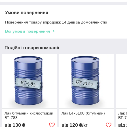
Умови повернення
Повернення товару впродовж 14 днів за домовленістю
Всі умови повернення
Подібні товари компанії
Лак бітумний кислостійкий
Лак БТ-5100 (бітумний)
Лак 
БТ-783
БТ-7
130
120
від
₴
від
₴/кг
від