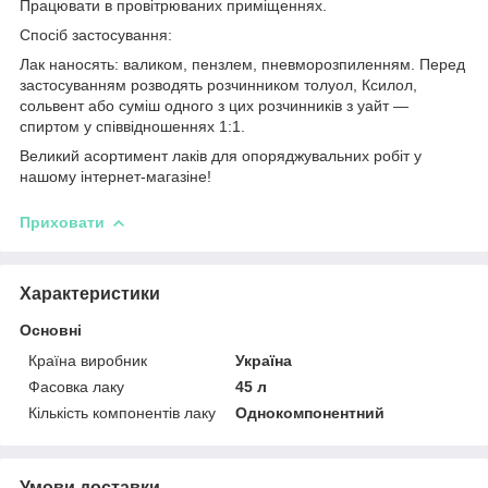
Працювати в провітрюваних приміщеннях.
Спосіб застосування:
Лак наносять: валиком, пензлем, пневморозпиленням. Перед
застосуванням розводять розчинником толуол, Ксилол,
сольвент або суміш одного з цих розчинників з уайт —
спиртом у співвідношеннях 1:1.
Великий асортимент
лаків для опоряджувальних робіт
у
нашому інтернет-магазі
не!
Приховати
Характеристики
Основні
Країна виробник
Україна
Фасовка лаку
45 л
Кількість компонентів лаку
Однокомпонентний
Умови доставки