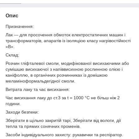
Опис
Призначення:
Лак — для просочення обмоток електростатичних машин і
трансформаторів, апаратів із ізоляцією класу нагрівостійкості
«В».
Склад:
Розчин гліфталевої смоли, модифікованої висихаючими або
сумішшю висихаючої з напіввисихною рослинною олією і
каніфоллю, в органічних розчинниках із домішкою
меламіноформальдегідної смоли.
Витрата лаку та час висихання:
Час висихання лаку до ст.3 за t = 1000 °C не більш ніж 2
години.
Заходи безпеки:
Зберігати в щільно закритій тарі, Зберігати від вологи, дії
тепла та прямих сонячних променів.
Засоби індивідуального захисту: рукавички та респіратор.