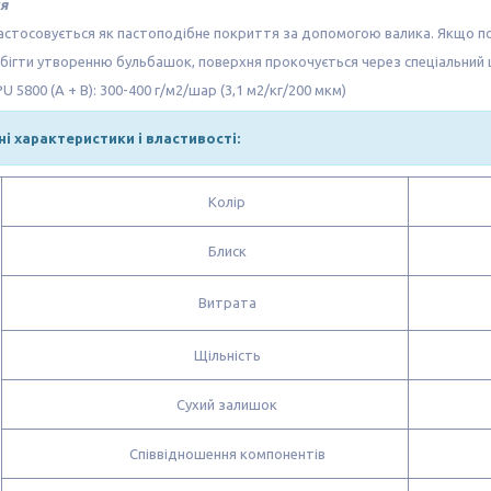
я
астосовується як пастоподібне покриття за допомогою валика. Якщо пот
ігти утворенню бульбашок, поверхня прокочується через спеціальний 
U 5800 (A + B): 300-400 г/м2/шар (3,1 м2/кг/200 мкм)
ні характеристики і властивості:
Колір
Блиск
Витрата
Щільність
Сухий залишок
Співвідношення компонентів