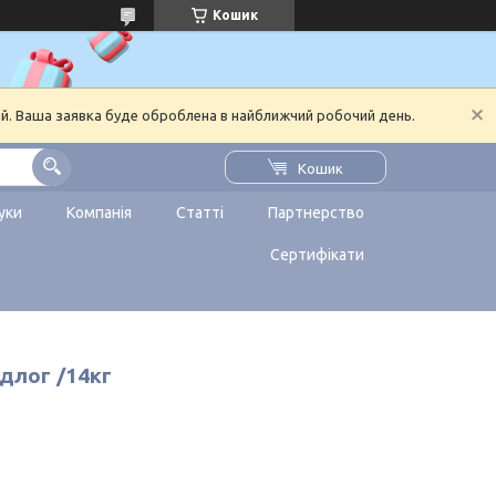
Кошик
ий. Ваша заявка буде оброблена в найближчий робочий день.
Кошик
уки
Компанія
Статті
Партнерство
Сертифікати
длог /14кг