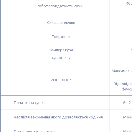
40 
Роботопридатність суміші
Сила зчеплення
Твердість
Температура
-
супротиву
Максимальн
VOC - ЛОС*
Відповіда
функц
Початкова сушка
6-12 
Час після закінчення якого дозволяється ходіння
Міні
Повторне застосування
Міні