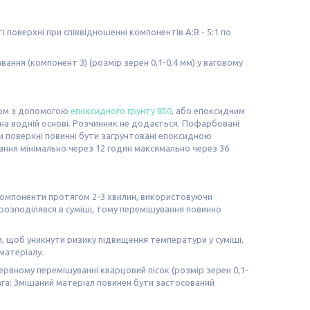
поверхні при співвідношенні компонентів A:B - 5:1 по
ння (компонент З) (розмір зерен 0,1-0,4 мм) у ваговому
ком з допомогою
епоксидного грунту 850
, або епоксидним
а водній основі. Розчинник не додається. Пофарбовані
и поверхні повинні бути загрунтовані епоксидною
ання мінімально через 12 годин максимально через 36
 компоненти протягом 2-3 хвилин, використовуючи
розподілявся в суміші, тому перемішування повинно
, щоб уникнути ризику підвищення температури у суміші,
матеріалу.
вному перемішуванні кварцовий пісок (розмір зерен 0,1-
Увага: Змішаний матеріал повинен бути застосований