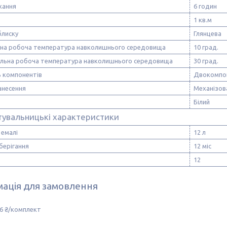
хання
6 годин
1 кв.м
блиску
Глянцева
ьна робоча температура навколишнього середовища
10 град.
льна робоча температура навколишнього середовища
30 град.
ь компонентів
Двокомпо
анесення
Механізов
Білий
тувальницькі характеристики
 емалі
12 л
берігання
12 міс
12
ація для замовлення
6 ₴/комплект