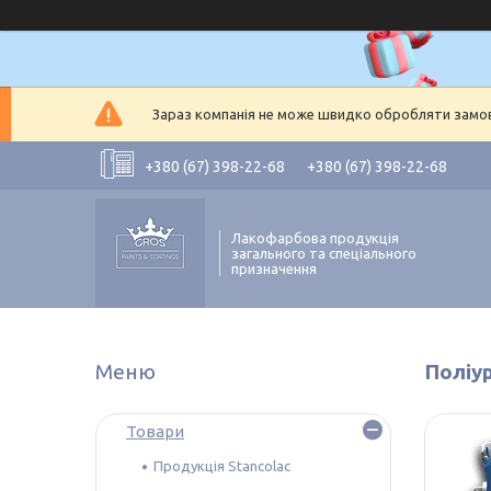
Зараз компанія не може швидко обробляти замовл
+380 (67) 398-22-68
+380 (67) 398-22-68
Лакофарбова продукція
загального та спеціального
призначення
Поліур
Товари
Продукція Stancolac