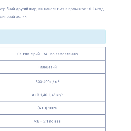
рібний другий шар, він наноситься в проміжок 16-24 год.
шиповий ролик.
Світло-сірий– RAL по замовленню
Глянцевий
2
300-400 г / м
Α+B 1,40-1,45 кг/л
(Α+Β) 100%
Α:Β – 5:1 по вазі