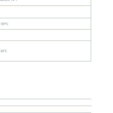
-30ºC
-30˚C