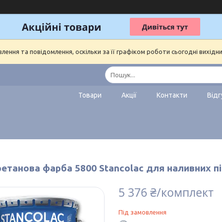
ення та повідомлення, оскільки за її графіком роботи сьогодні вихідн
Товари
Акції
Контакти
Відг
етанова фарба 5800 Stancolac для наливних пі
5 376 ₴/комплект
Під замовлення