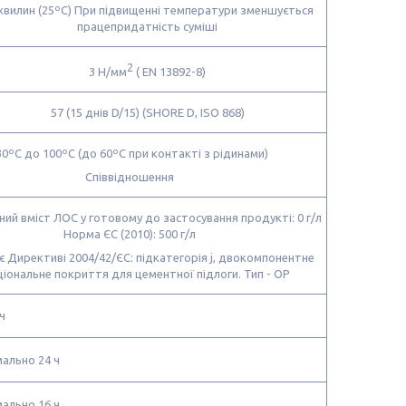
хвилин (25ºC) При підвищенні температури зменшується
працепридатність суміші
2
3 Н/мм
( EN 13892-8)
57 (15 днів D/15) (SHORE D, ISO 868)
30ºC до 100ºC (до 60ºC при контакті з рідинами)
Співвідношення
ий вміст ЛОС у готовому до застосування продукті: 0 г/л
Норма ЄС (2010): 500 г/л
є Директиві 2004/42/ЄС: підкатегорія j, двокомпонентне
іональне покриття для цементної підлоги. Тип - ОР
ч
мально 24 ч
мально 16 ч