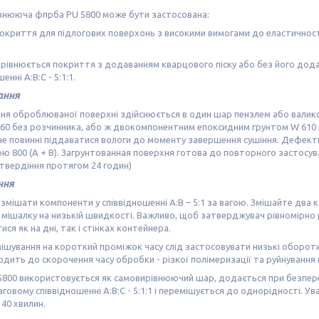
внююча фпрба PU 5800 може бути застосована:
покриття для підлогових поверхонь з високими вимогами до еластичності 
рівнюється покриття з додаванням кварцового піску або без його додава
енні A:B:C - 5:1:1.
ання
ння оброблюваної поверхні здійснюється в один шар пензлем або вали
60 без розчинника, або ж двокомпонентним епоксидним грунтом W 610 н
не повинні піддаватися вологи до моменту завершення сушіння. Дефект
ю 800 (A + B). Загрунтованная поверхня готова до повторного застосув
атвердіння протягом 24 годин)
ння
змішати компоненти у співвідношенні A:B – 5:1 за вагою. Змішайте два
 мішалку на низькій швидкості. Важливо, щоб затверджувач рівномірно 
ися як на дні, так і стінках контейнера.
мішування на короткий проміжок часу слід застосовувати низькі обороти
дить до скорочення часу обробки - різкої полімеризації та руйнування 
800 використовується як самовирівнюючий шар, додається при безперер
ваговому співвідношенні А:В:С - 5:1:1 і перемішується до однорідності. 
40 хвилин.