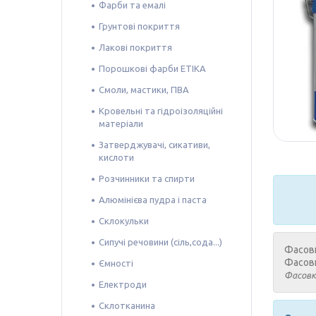
Фарби та емалі
Грунтові покриття
Лакові покриття
Порошкові фарби ETIKA
Смоли, мастики, ПВА
Кровельні та гідроізоляційні
матеріали
Затверджувачі, сикативи,
кислоти
Розчинники та спирти
Алюмінієва пудра і паста
Склокульки
Сипучі речовини (сіль,сода...)
Фасовк
Фасовк
Ємності
Фасовк
Електроди
Склотканина