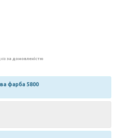
днів
за домовленістю
ва фарба 5800