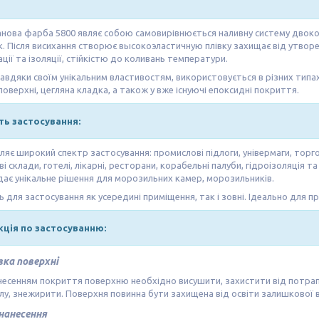
нова фарба 5800 являє собою самовирівнюється наливну систему двоко
. Після висихання створює высокоэластичную плівку захищає від утвор
ції та ізоляції, стійкістю до коливань температури.
завдяки своїм унікальним властивостям, використовується в різних типа
поверхні, цегляна кладка, а також у вже існуючі епоксидні покриття.
ть застосування:
яє широкий спектр застосування: промислові підлоги, універмаги, торго
і склади, готелі, лікарні, ресторани, корабельні палуби, гідроізоляція т
ає унікальне рішення для морозильних камер, морозильників.
 для застосування як усередині приміщення, так і зовні. Ідеально для п
кція по застосуванню:
ка поверхні
есенням покриття поверхню необхідно висушити, захистити від потраплян
илу, знежирити. Поверхня повинна бути захищена від освіти залишкової 
нанесення