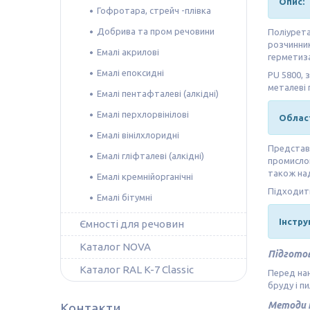
Опис:
Гофротара, стрейч -плівка
Добрива та пром речовини
Поліурета
розчинник
Емалі акрилові
герметиза
Емалі епоксидні
PU 5800, 
металеві 
Емалі пентафталеві (алкідні)
Емалі перхлорвінілові
Облас
Емалі вінілхлоридні
Представл
Емалі гліфталеві (алкідні)
промислов
також над
Емалі кремнійорганічні
Підходить
Емалі бітумні
Інстру
Ємності для речовин
Каталог NOVA
Підготов
Каталог RAL K-7 Classic
Перед нан
бруду і п
Методи 
Контакти