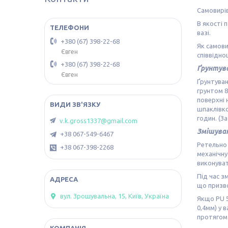
Самовирі
В якості 
вазі.
+380 (67) 398-22-68
Як самови
Євген
співвіднош
+380 (67) 398-22-68
Ґрунтув
Євген
Ґрунтува
грунтом 8
поверхні 
шпаклівко
годин. (З
v.k.gross1337@gmail.com
Змішува
+38 067-549-6467
Ретельно 
+38 067-398-2268
механічну
виконуват
Під час з
що призво
вул. Зрошувальна, 15, Київ, Україна
Якщо PU 5
0,4мм) у 
протягом 