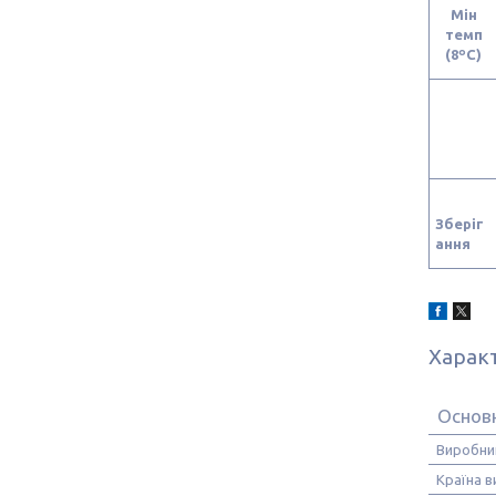
Мін
темп
(8ºC)
Зберіг
ання
Харак
Основ
Виробни
Країна 