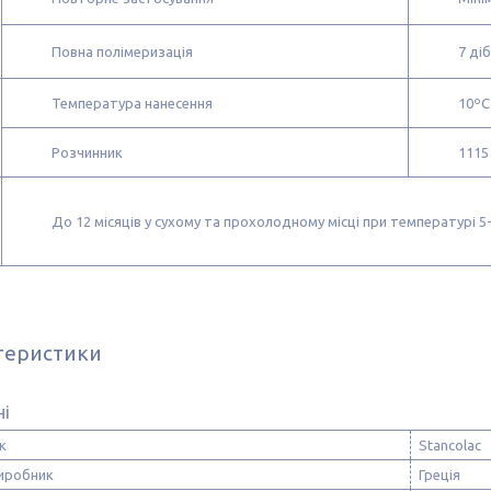
Повна полімеризація
7 діб
Температура нанесення
10ºC
Розчинник
1115
До 12 місяців у сухому та прохолодному місці при температурі 5
теристики
ні
к
Stancolac
виробник
Греція