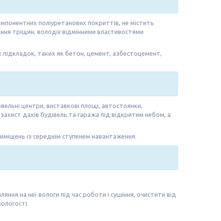
мпонентних поліуретанових покриттів, не містить
ення тріщин, володіє відмінними властивостями
х підкладок, таких як бетон, цемент, азбестоцемент,
вельні центри, виставкові площі, автостоянки,
а захист дахів будівель та гаража під відкритим небом, а
риміщень із середнім ступенем навантаження.
ня на неї вологи під час роботи і сушіння, очистити від
вологості.