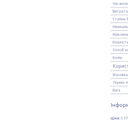
Час виси
Витрата
Ступінь 
Мінімал
Максима
Кількіст
Спосіб н
Колір
Корис
Фасовка
Термін з
Вага
Інформ
Ціна:
5 37