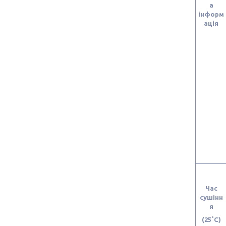
а
інформ
аці
я
Час
сушінн
я
(25˚C)