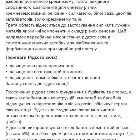
джерело розчинного кремнезему, тобто. вихідного
сировинного компонента для синтезу різних
кремнеземовмісних речовин - силікагелю, білої сажі, цеолітів,
каталізаторів, золю кремнезему та ін.
Третя область відноситься до застосування силікатів лужних
металів як хімічні компоненти у складі різних речовин. Цей
напрямок передбачає використання рідкого скла в
синтетичних миючих засобах для відбілювання та
фарбування тканин при виробництві паперу.
Переваги Рідкого скла:
• підвищення водонепроникності;
• підвищення властивостей антигнилі;
• підвищення термостійкості та вогнетривкості.
Застосування для гідроізоляції:
Просочення рідким склом фундаментів будівель та споруд, а
також залізобетонних конструкцій, ємностей та басейнів
підвищує їхню гідроізоляцію в кілька разів і збільшує термін
експлуатації. Рідке скло є чудовим екологічно чистим
антисептиком (перешкоджає утворенню плісняви, гнилі,
грибків).
Рідке скло використовується як добавка в цементний розчин
(всього 5%), що збільшує міцність отриманого матеріалу в 1,5
рази. Рідке скло вводиться в цементне тісто в процесі