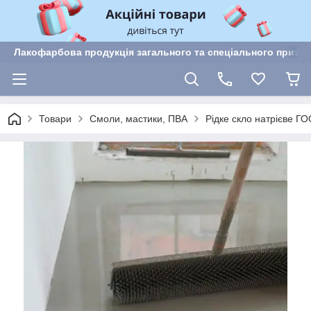
Лакофарбова продукція загального та спеціального призн
Товари
Смоли, мастики, ПВА
Рідке скло натрієве Г