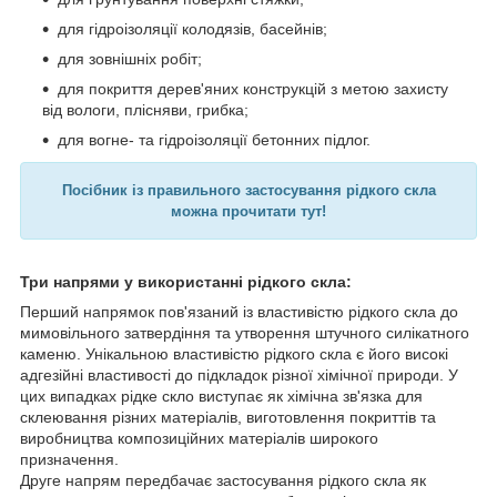
для гідроізоляції колодязів, басейнів;
для зовнішніх робіт;
для покриття дерев'яних конструкцій з метою захисту
від вологи, плісняви, грибка;
для вогне- та гідроізоляції бетонних підлог.
Посібник із правильного застосування рідкого скла
можна прочитати тут!
Три напрями у використанні рідкого скла:
Перший напрямок пов'язаний із властивістю рідкого скла до
мимовільного затвердіння та утворення штучного силікатного
каменю. Унікальною властивістю рідкого скла є його високі
адгезійні властивості до підкладок різної хімічної природи. У
цих випадках рідке скло виступає як хімічна зв'язка для
склеювання різних матеріалів, виготовлення покриттів та
виробництва композиційних матеріалів широкого
призначення.
Друге напрям передбачає застосування рідкого скла як