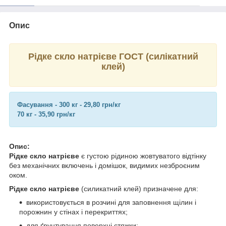
Опис
Рідке скло натрієве ГОСТ (силікатний
клей)
Фасування - 300 кг - 29,80 грн/кг
70 кг - 35,90 грн/кг
Опис:
Рідке скло натрієве
є густою рідиною жовтуватого відтінку
без механічних включень і домішок, видимих ​​незброєним
оком.
Рідке скло натрієве
(силикатний клей) призначене для:
використовується в розчині для заповнення щілин і
порожнин у стінах і перекриттях;
для ґрунтування поверхні стяжки;