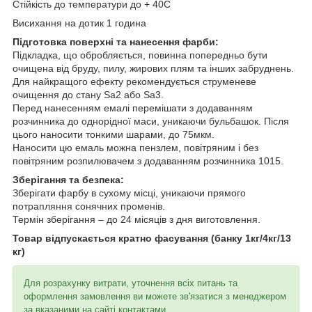
Стійкість до температури до + 40С
Висихання на дотик 1 година
Підготовка поверхні та нанесення фарби:
Підкладка, що обробляється, повинна попередньо бути
очищена від бруду, пилу, жирових плям та інших забруднень.
Для найкращого ефекту рекомендується струменеве
очищення до стану Sa2 або Sa3.
Перед нанесенням емалі перемішати з додаванням
розчинника до однорідної маси, уникаючи бульбашок. Після
цього наносити тонкими шарами, до 75мкм.
Наносити цю емаль можна пензлем, повітряним і без
повітряним розпилювачем з додаванням розчинника 1015.
Зберігання та безпека:
Зберігати фарбу в сухому місці, уникаючи прямого
потрапляння сонячних променів.
Термін зберігання – до 24 місяців з дня виготовлення.
Товар відпускається кратно фасування (банку 1кг/4кг/13
кг)
Для розрахунку витрати, уточнення всіх питань та
оформлення замовлення ви можете зв'язатися з менеджером
за вказаними на сайті контактами.