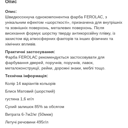
Опис
Опис:
Швидкосохнуча однокомпонентна фарба FEROLAC, з
унікальним ефектом «шорсткості», призначена для внутрішніх
та зовнішніх поверхонь, металевих поверхонь. Після
висихання формує шорстку тверду антикорозійну плівку, із
захистом від атмосферних факторів та інших фізичних та
хімічних впливів.
Практичні застосування:
Фарба FEROLAC рекомендується застосовувати для
фарбування дверей, поручнів, поручнів, лавок,
металоконструкції, рейки, дорожні знаки, меблі тощо.
Технічна інформація:
Колір 14 варіантів кольорів
Блиск Матовий (шорсткий)
густина 1,6 кг/л
Сухий залишок 85% за обсягом
Витрата 6-7м2/кг (50мкм)
Летучі речовини 495г/л