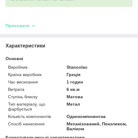
Приховати
Характеристики
Основні
Виробник
Stancolac
Країна виробник
Греція
Час висихання
1 годин
Витрата
6 кв.м
Ступінь блиску
Матова
Тип матеріалу, що
Метал
фарбується
Кількість компонентів
Однокомпонентна
Спосіб нанесення
Механізований, Пензликом,
Валіком
Користувальницькі характеристики