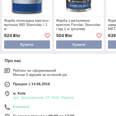
Фарба епоксидна кам'яно-
Фарба з металевою
Фарб
вугільна 960 Stancolac / 1
крихтою Ferolac Stancolac
шви
кг
/ від 1 кг (розлив)
META
624
504
639
₴/кг
₴/кг
Купити
Купити
Про нас
Рейтинг не сформований
Менше 5 відгуків за останній рік
Працює з 14.06.2016
м. Київ
вул. Зрошувальна, 15, Київ, Україна
Контакти