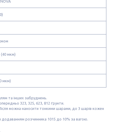
/ NOVA
0)
'ємом
 (40 мкм)
0 мкм)
лям та інших забруднень.
редньо 323, 325, 623, 812 ґрунти.
Після можна наносити тонкими шарами, до 3 шарів кожен
з додаванням розчинника 1015 до 10% за вагою.