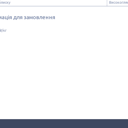
блиску
Високогля
ація для замовлення
₴/кг