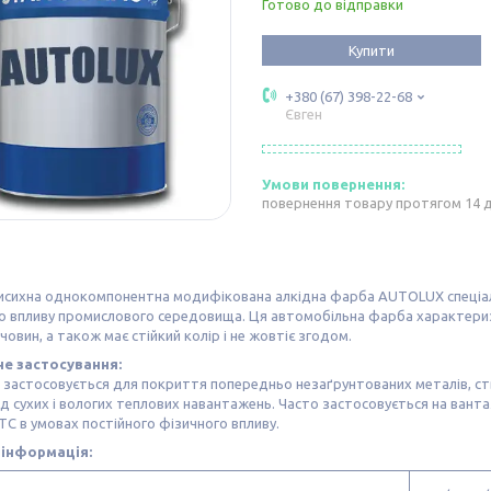
Готово до відправки
Купити
+380 (67) 398-22-68
Євген
повернення товару протягом 14 
сихна однокомпонентна модифікована алкідна фарба AUTOLUX спеціаль
о впливу промислового середовища. Ця автомобільна фарба характериз
човин, а також має стійкий колір і не жовтіє згодом.
е застосування:
застосовується для покриття попередньо незаґрунтованих металів, ст
ід сухих і вологих теплових навантажень. Часто застосовується на ванта
ТС в умовах постійного фізичного впливу.
 інформація: