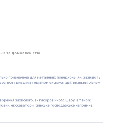
днів
за домовленістю
но призначена для металевих поверхонь, які зазнають
ується тривалим терміном експлуатації, низьким рівнем
ворення захисного, антикорозійного шару, а також
жівки, екскаватори, сільське господарське напрямне,