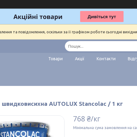
ення та повідомлення, оскільки за її графіком роботи сьогодні вихідн
Товари
Акції
Контакти
Відг
 швидковисихна АUTOLUX Stancolac / 1 кг
768 ₴/кг
Мінімальна сума замовлення на са