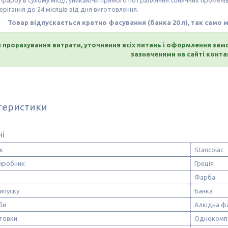
 фарбу в сухому місці, уникаючи прямого потрапляння сонячних променів
ерігання до 24 місяців від дня виготовлення.
Товар відпускається кратно фасування (банка 20 л), так само
 прорахування витрати, уточнення всіх питань і оформлення за
зазначеними на сайті конта
теристики
ні
к
Stancolac
виробник
Греція
Фарба
ипуску
Банка
би
Алкідна ф
нтовки
Однокомп