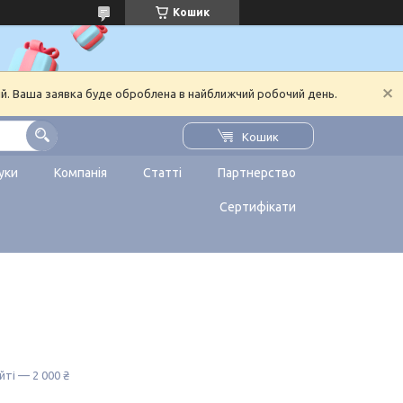
Кошик
ий. Ваша заявка буде оброблена в найближчий робочий день.
Кошик
уки
Компанія
Статті
Партнерство
Сертифікати
йті — 2 000 ₴