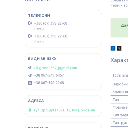
Зберігати
Термін зб
+380 (67) 398-22-68
Для
Євген
+380 (67) 398-22-68
Євген
Харак
v.k.gross1337@gmail.com
Основ
+38 067-549-6467
+38 067-398-2268
Виробни
Країна 
Тип
Форма в
вул. Зрошувальна, 15, Київ, Україна
Тип фар
Тип гру