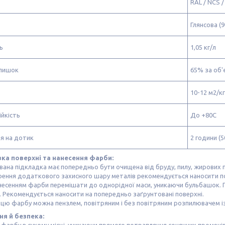
RAL / NCS 
Глянсова (9
ь
1,05 кг/л
алишок
65% за об
10-12 м2/кг
йкість
До +80С
я на дотик
2 години (5
ка поверхні та нанесення фарби:
на підкладка має попередньо бути очищена від бруду, пилу, жирових п
ення додаткового захисного шару металів рекомендується наносити попе
несенням фарби перемішати до однорідної маси, уникаючи бульбашок. 
. Рекомендується наносити на попередньо заґрунтовані поверхні.
цю фарбу можна пензлем, повітряним і без повітряним розпилювачем і
ня й безпека: