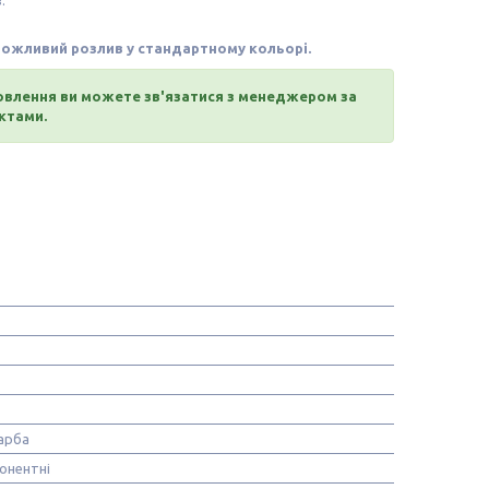
.
 можливий розлив у стандартному кольорі.
мовлення ви можете зв'язатися з менеджером за
ктами.
арба
онентні