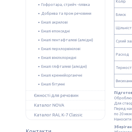
Колір
Гофротара, стрейч -плівка
Добрива та пром речовини
Блиск
Емалі акрилові
Щільніст
Емалі епоксидні
Емалі пентафталеві (алкідні)
Сухий з
Емалі перхлорвінілові
Расход
Емалі вінілхлоридні
Емалі гліфталеві (алкідні)
Термості
Емалі кремнійорганічні
Висиханн
Емалі бітумні
Підготов
Ємності для речовин
Оброблюва
Для створ
Каталог NOVA
Перед на
по 20 мкм
Каталог RAL K-7 Classic
Наносити 
Зберіган
Контакти