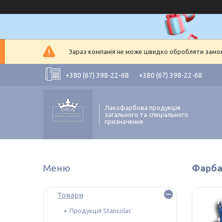
Зараз компанія не може швидко обробляти замовл
+380 (67) 398-22-68
+380 (67) 398-22-68
Лакофарбова продукція
загального та спеціального
призначення
Фарба
Товари
Продукція Stancolac