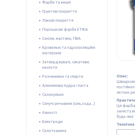
Фарби та емалі
Грунтові покриття
Лакові покриття
Порошкові фарби ETIKA
Смоли, мастики, ПВА
Кровельні та гідроізоляційні
матеріали
Затверджувачі, сикативи,
кислоти
Опис:
Розчинники та спирти
Швидкови
Алюмінієва пудра і паста
постійног
летких ре
Склокульки
Практичн
Сипучі речовини (сіль,сода...)
Ця фарба 
захисту в
Ємності
будь-яке 
Електроди
Технічна
Склотканина