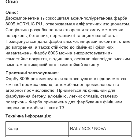
Опис
Опис:
Двокомпонентна высокосшитая акрил-поліуретанова фарба
8005 ACRYLIC PU , отверждаемая аліфатичних изоционатом.
Спеціально розроблена для створення захисту металевих
поверхонь, бетонних, нержавіючої та оцинкованої сталі.
Позиціонується дана фарба високоглянцевий покриття, стійке
до вигорання, а також стійкістю до хімічних і фізичних
навантажень. Фарбу 8005 можна використовувати як
самостійне покриття, в один шар, оскільки відповідає високим
вимогам антикорозійного і химстойкой захисту.
Практичні застосування:
Фарбу 8005 рекомендується застосовувати в підприємствах
хімічної промисловістю, автомобільної промисловості та
аграрної промисловістю. Прийметься як фінішний для
фарбування бетону, алюмінію, легких сплавів, сталевих
поверхонь. Фарба призначена для фарбування фінішним
шаром автомобіля і інших ТЗ.
Технічна інформація:
Колір
RAL / NCS / NOVA