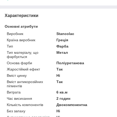
Характеристики
Основні атрибути
Виробник
Stancolac
Країна виробник
Греція
Тип
Фарба
Тип матеріалу, що
Метал
фарбується
Основа фарби
Поліуретанова
Жаростійкий ефект
Так
Вміст цинку
Ні
Вміст антикорозійних
Так
пігментів
Витрата
6 кв.м
Час висихання
2 годин
Кількість компонентів
Двокомпонентна
Без запаху
Ні