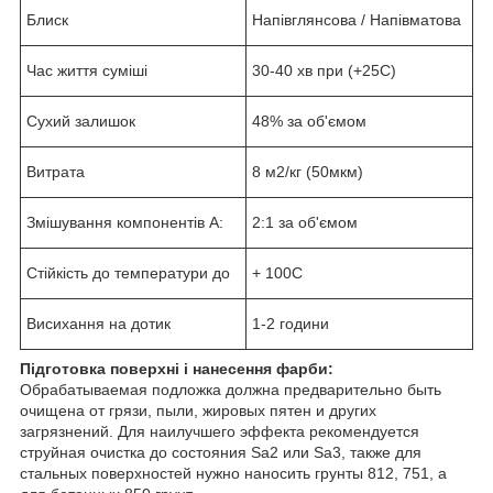
Блиск
Напівглянсова / Напівматова
Час життя суміші
30-40 хв при (+25С)
Сухий залишок
48% за об'ємом
Витрата
8 м2/кг (50мкм)
Змішування компонентів А:
2:1 за об'ємом
Стійкість до температури до
+ 100С
Висихання на дотик
1-2 години
Підготовка поверхні і нанесення фарби:
Обрабатываемая подложка должна предварительно быть
очищена от грязи, пыли, жировых пятен и других
загрязнений. Для наилучшего эффекта рекомендуется
струйная очистка до состояния Sa2 или Sa3, также для
стальных поверхностей нужно наносить грунты 812, 751, а