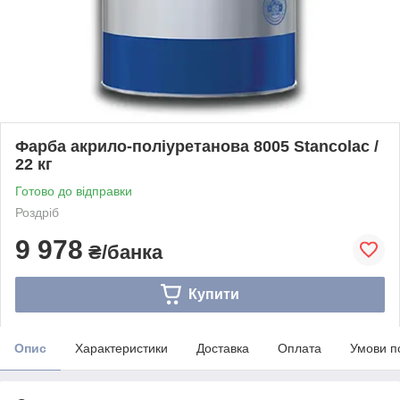
Фарба акрило-поліуретанова 8005 Stancolac /
22 кг
Готово до відправки
Роздріб
9 978
₴/банка
Купити
Опис
Характеристики
Доставка
Оплата
Умови п