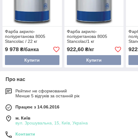
Фарба акрило-
Фарба акрило-
Фарб
поліуретанова 8005
поліуретанова 8005
полі
Stancolac / 22 кг
Stancolac/1 кг
Stanc
9 978
922,60
922
₴/банка
₴/кг
Купити
Купити
Про нас
Рейтинг не сформований
Менше 5 відгуків за останній рік
Працює з 14.06.2016
м. Київ
вул. Зрошувальна, 15, Київ, Україна
Контакти