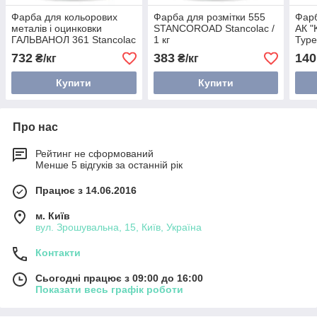
Фарба для кольорових
Фарба для розмітки 555
Фарб
металів і оцинковки
STANCOROAD Stancolac /
АК "
ГАЛЬВАНОЛ 361 Stancolac
1 кг
Туре
/ 1 кг
732
383
140
₴/кг
₴/кг
Купити
Купити
Про нас
Рейтинг не сформований
Менше 5 відгуків за останній рік
Працює з 14.06.2016
м. Київ
вул. Зрошувальна, 15, Київ, Україна
Контакти
Сьогодні працює з 09:00 до 16:00
Показати весь графік роботи