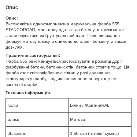
Опис
Опис:
Високоякісна однокомпонентна маркувальна фарба 555
STANCOROAD, має гарну адгезію до бетону, а також може
застосовуватися як ґрунтувальний шар. Після висихання
формує матову плівку, з стійкістю до олив і бензину, а також
довкілля.
Практичне застосування:
Фарба 555 рекомендується застосовувати в розмітці доріг,
фарбуванні бетону, бетонних стін, бетонних стовпів тощо. Ця
фарба стає світловідбивною тільки у разі додавання
склокулярів у фарбу, і під час посипання поверх ще не
висохлої фарби.
Технічна інформація:
Колір
Білий / Жовтий/RAL
Блиск
Матова
Щільність
1,50 кг/л (готової суміші)