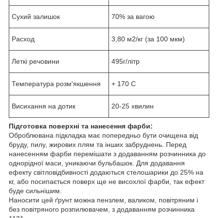
Сухий залишок
70% за вагою
Расход
3,80 м2/кг (за 100 мкм)
Леткі речовини
495г/літр
Температура розм'якшення
+ 170 С
Висихання на дотик
20-25 хвилин
Підготовка поверхні та нанесення фарби:
Оброблювана підкладка має попередньо бути очищена від
бруду, пилу, жирових плям та інших забруднень. Перед
нанесенням фарби перемішати з додаванням розчинника до
однорідної маси, уникаючи бульбашок. Для додавання
ефекту світловідбивності додаються стелошарики до 25% на
кг, або посипається поверх ще не висохлої фарби, так ефект
буде сильнішим.
Наносити цей ґрунт можна пензлем, валиком, повітряним і
без повітряного розпилювачем, з додаванням розчинника