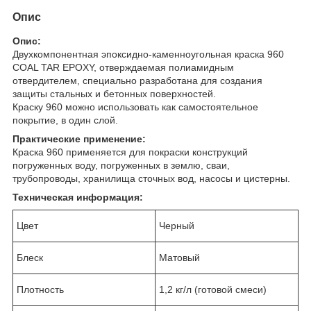
Опис
Опис:
Двухкомпонентная эпоксидно-каменноугольная краска 960
COAL TAR EPOXY, отверждаемая полиамидным
отвердителем, специально разработана для создания
защиты стальных и бетонных поверхностей.
Краску 960 можно использовать как самостоятельное
покрытие, в один слой.
Практические применение:
Краска 960 применяется для покраски конструкций
погруженных воду, погруженных в землю, сваи,
трубопроводы, хранилища сточных вод, насосы и цистерны.
Техническая информация:
Цвет
Черный
Блеск
Матовый
Плотность
1,2 кг/л (готовой смеси)