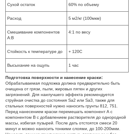
Сухой остаток
60% по объему
Расход
5 м2/кг (100мкм)
Смешивание компонентов
4:1 по весу
А:В
Стойкость к температуре до
+ 120С
Высыхание на ощупь
1 час
Подготовка поверхности и нанесение краски:
Обрабатываемая подложка должна предварительно быть
очищена от грязи, пыли, жировых пятен и других
загрязнений. Для наилучшего эффекта рекомендуется
струйная очистка до состояния Sa2 или Sa3, также для
стальных поверхностей нужно наносить грунты 812, 751.
Перед нанесением краски перемешать компонент А с
компонентом В с добавлением растворителя до однородной
массы, избегая пузырей. После дать отстоятся смеси 20
минут и можно наносить тонкими слоями, до 100-200мкм.