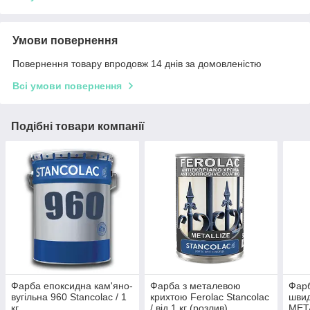
Умови повернення
Повернення товару впродовж 14 днів за домовленістю
Всі умови повернення
Подібні товари компанії
Фарба епоксидна кам'яно-
Фарба з металевою
Фарб
вугільна 960 Stancolac / 1
крихтою Ferolac Stancolac
шви
кг
/ від 1 кг (розлив)
META