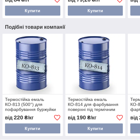
Купити
Купити
Подібні товари компанії
Термостійка емаль
Термостійка емаль
Терм
КО-813 (500°) для
КО-814 для фарбування
КО-8
пофарбування буржуйки
поверхні під термічним
фарб
та теплоносіїв
впливом (350°С)
коро
220
190
від
₴/кг
від
₴/кг
від
Купити
Купити