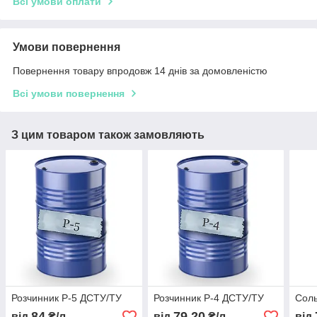
Всі умови оплати
Умови повернення
Повернення товару впродовж 14 днів за домовленістю
Всі умови повернення
З цим товаром також замовляють
Розчинник Р-5 ДСТУ/ТУ
Розчинник Р-4 ДСТУ/ТУ
Соль
84
79,20
від
₴/л
від
₴/л
від