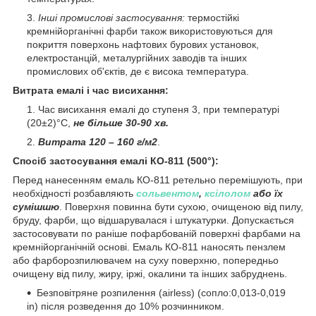
Інші промислові застосування:
термостійкі
кремнійорганічні фарби також використовуються для
покриття поверхонь нафтових бурових установок,
електростанцій, металургійних заводів та інших
промислових об'єктів, де є висока температура.
Витрата емалі і час висихання:
Час висихання емалі до ступеня 3, при температурі
(20±2)°C,
не більше 30-90 хв.
Витрата 120 – 160 г/м2
.
Спосіб застосування емалі КО-811 (500°):
Перед нанесенням емаль КО-811 ретельно перемішують, при
необхідності розбавляють
сольвентом
,
к
сілолом
або їх
сумішшю
. Поверхня повинна бути сухою, очищеною від пилу,
бруду, фарби, що відшарувалася і штукатурки. Допускається
застосовувати по раніше пофарбованій поверхні фарбами на
кремнійорганічній основі. Емаль КО-811 наносять пензлем
або фарборозпилювачем на суху поверхню, попередньо
очищену від пилу, жиру, іржі, окалини та інших забруднень.
Безповітряне розпилення (airless) (сопло:0,013-0,019
in) після розведення до 10% розчинником.