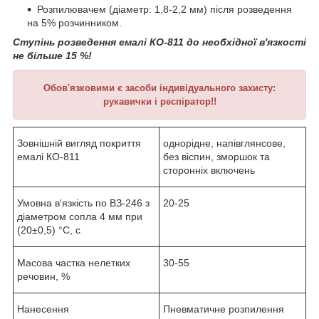
Розпилювачем (діаметр: 1,8-2,2 мм) після розведення
на 5% розчинником.
Ступінь розведення емалі КО-811 до необхідної в'язкості
не більше 15 %!
Обов'язковими є засоби індивідуального захисту:
рукавички і респіратор!!
Зовнішній вигляд покриття
однорідне, напівглянсове,
емалі КО-811
без віспин, зморшок та
сторонніх включень
Умовна в'язкість по ВЗ-246 з
20-25
діаметром сопла 4 мм при
(20±0,5) °С, с
Масова частка нелетких
30-55
речовин, %
Нанесення
Пневматичне розпилення