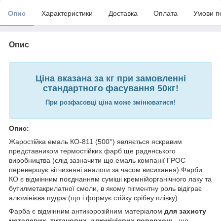
Опис
Характеристики
Доставка
Оплата
Умови п
Опис
Ціна вказана за кг при замовленні
стандартного фасування 50кг!
При розфасовці ціна може змінюватися!
Опис:
Жаростійка емаль КО-811 (500°) являється яскравим
представником термостійких фарб ще радянського
виробництва (слід зазначити що емаль компанії ГРОС
перевершує вітчизняні аналоги за часом висихання) Фарби
КО є відмінним поєднанням суміші кремнійорганічного лаку та
бутилметакрилатної смоли, в якому пігментну роль відіграє
алюмінієва пудра (що і формує стійку срібну плівку).
Фарба є відмінним антикорозійним матеріалом
для захисту
металевих, титанових, алюмінієвих поверхонь,
що