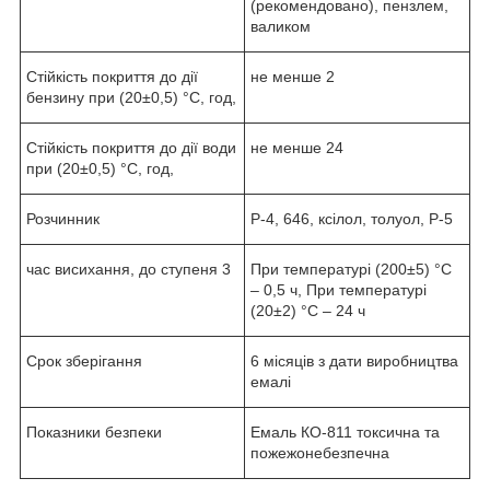
(рекомендовано), пензлем,
валиком
Стійкість покриття до дії
не менше 2
бензину при (20±0,5) °С, год,
Стійкість покриття до дії води
не менше 24
при (20±0,5) °С, год,
Розчинник
Р-4, 646, ксілол, толуол, Р-5
час висихання, до ступеня 3
При температурі (200±5) °С
– 0,5 ч, При температурі
(20±2) °С – 24 ч
Срок зберігання
6 місяців з дати виробництва
емалі
Показники безпеки
Емаль КО-811 токсична та
пожежонебезпечна