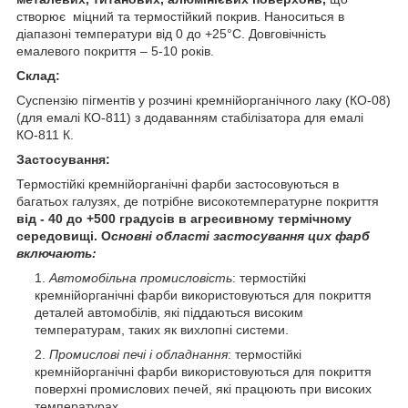
створює міцний та термостійкий покрив. Наноситься в
діапазоні температури від 0 до +25°С. Довговічність
емалевого покриття – 5-10 років.
Склад:
Суспензію пігментів у розчині кремнійорганічного лаку (КО-08)
(для емалі КО-811) з додаванням стабілізатора для емалі
КО-811 К.
Застосування:
Термостійкі кремнійорганічні фарби застосовуються в
багатьох галузях, де потрібне високотемпературне покриття
від - 40 до +500 градусів в агресивному термічному
середовищі.
О
сновні області застосування цих фарб
включають:
Автомобільна промисловість
: термостійкі
кремнійорганічні фарби використовуються для покриття
деталей автомобілів, які піддаються високим
температурам, таких як вихлопні системи.
Промислові печі і обладнання
: термостійкі
кремнійорганічні фарби використовуються для покриття
поверхні промислових печей, які працюють при високих
температурах.