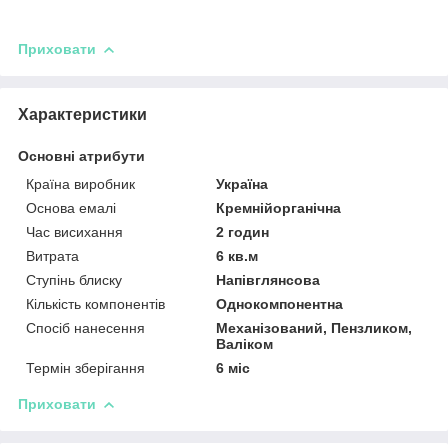
Приховати
Характеристики
Основні атрибути
Країна виробник
Україна
Основа емалі
Кремнійорганічна
Час висихання
2 годин
Витрата
6 кв.м
Ступінь блиску
Напівглянсова
Кількість компонентів
Однокомпонентна
Спосіб нанесення
Механізований, Пензликом,
Валіком
Термін зберігання
6 міс
Приховати