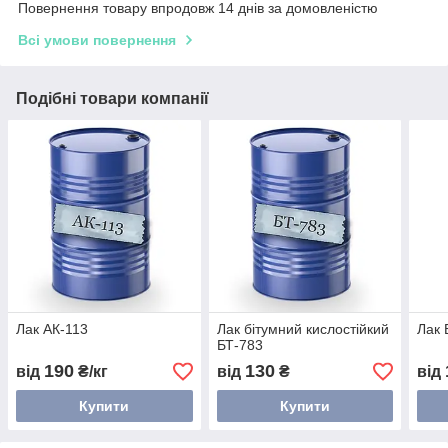
Повернення товару впродовж 14 днів за домовленістю
Всі умови повернення
Подібні товари компанії
Лак АК-113
Лак бітумний кислостійкий
Лак 
БТ-783
190
130
від
₴/кг
від
₴
від
Купити
Купити