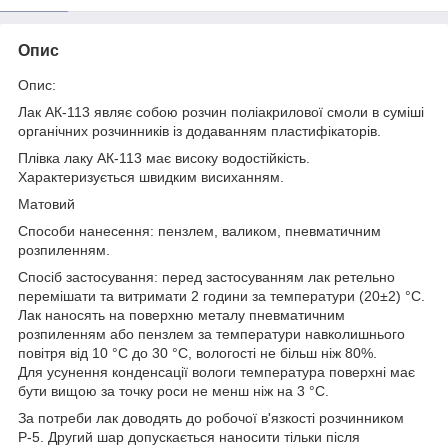
Опис
Опис:
Лак АК-113 являє собою розчин поліакрилової смоли в суміші
органічних розчинників із додаванням пластифікаторів.
Плівка лаку АК-113 має високу водостійкість.
Характеризується швидким висиханням.
Матовий
Способи нанесення: пензлем, валиком, пневматичним
розпиленням.
Спосіб застосування: перед застосуванням лак ретельно
перемішати та витримати 2 години за температури (20±2) °C.
Лак наносять на поверхню металу пневматичним
розпиленням або пензлем за температури навколишнього
повітря від 10 °C до 30 °C, вологості не більш ніж 80%.
Для усунення конденсації вологи температура поверхні має
бути вищою за точку роси не менш ніж на 3 °C.
За потреби лак доводять до робочої в'язкості розчинником
Р-5. Другий шар допускається наносити тільки після