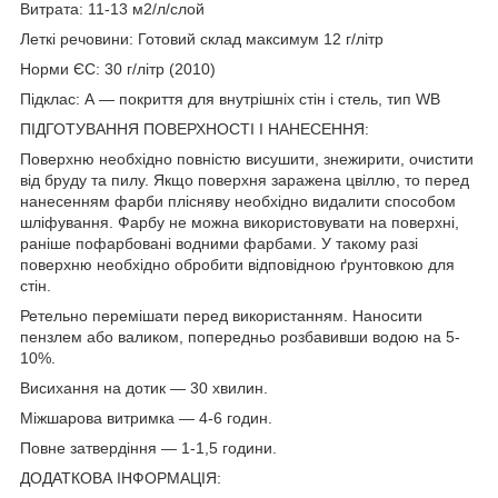
Витрата: 11-13 м2/л/слой
Леткі речовини: Готовий склад максимум 12 г/літр
Норми ЄС: 30 г/літр (2010)
Підклас: А — покриття для внутрішніх стін і стель, тип WB
ПІДГОТУВАННЯ ПОВЕРХНОСТІ І НАНЕСЕННЯ:
Поверхню необхідно повністю висушити, знежирити, очистити
від бруду та пилу. Якщо поверхня заражена цвіллю, то перед
нанесенням фарби плісняву необхідно видалити способом
шліфування. Фарбу не можна використовувати на поверхні,
раніше пофарбовані водними фарбами. У такому разі
поверхню необхідно обробити відповідною ґрунтовкою для
стін.
Ретельно перемішати перед використанням. Наносити
пензлем або валиком, попередньо розбавивши водою на 5-
10%.
Висихання на дотик — 30 хвилин.
Міжшарова витримка — 4-6 годин.
Повне затвердіння — 1-1,5 години.
ДОДАТКОВА ІНФОРМАЦІЯ: