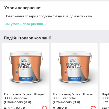
Умови повернення
Повернення товару впродовж 14 днів за домовленістю
Всі умови повернення
Подібні товари компанії
Фарба інтер'єрна Ultrapal
Фарба інтер'єрна Ultrapal
Фарб
3008 Stancolac
3008 Stancolac
3008
(Станколак) (3 л)
(Станколак) (9 л)
(Ста
Безкоштовна колеровка!
Безкоштовне колірування!
Безк
1 055
2 882
від
₴
₴
від