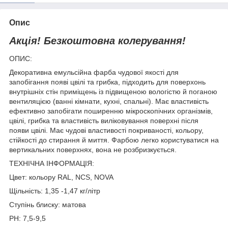
Опис
Акція! Безкоштовна колерування!
ОПИС:
Декоративна емульсійна фарба чудової якості для
запобігання появі цвілі та грибка, підходить для поверхонь
внутрішніх стін приміщень із підвищеною вологістю й поганою
вентиляцією (ванні кімнати, кухні, спальні). Має властивість
ефективно запобігати поширенню мікроскопічних організмів,
цвілі, грибка та властивість виліковування поверхні після
появи цвілі. Має чудові властивості покриваності, кольору,
стійкості до стирання й миття. Фарбою легко користуватися на
вертикальних поверхнях, вона не розбризкується.
ТЕХНІЧНА ІНФОРМАЦІЯ:
Цвет: кольору RAL, NCS, NOVA
Щільність: 1,35 -1,47 кг/літр
Ступінь блиску: матова
PH: 7,5-9,5