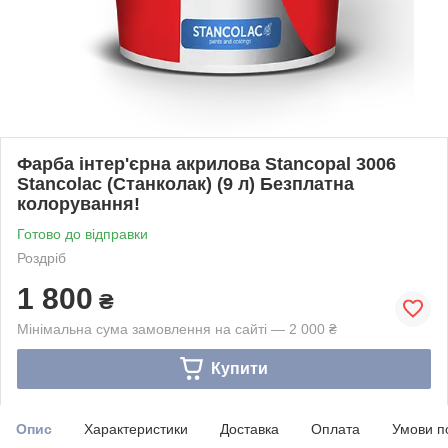
Фарба інтер'єрна акрилова Stancopal 3006
Stancolac (Станколак) (9 л) Безплатна
колорування!
Готово до відправки
Роздріб
1 800
₴
Мінімальна сума замовлення на сайті — 2 000 ₴
Купити
Опис
Характеристики
Доставка
Оплата
Умови п