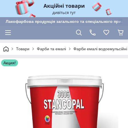
Лакофарбова продукція загального та спеціального призн
Товари
Фарби та емалі
Фарби емалі водоемульсійні
Акция!