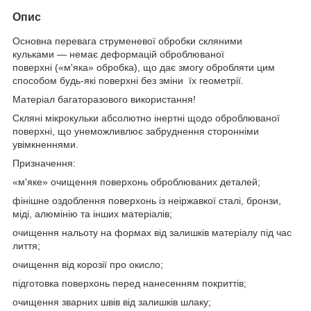
Опис
Основна перевага струменевої обробки скляними
кульками — немає деформацій оброблюваної
поверхні («м'яка» обробка), що дає змогу обробляти цим
способом будь-які поверхні без зміни їх геометрії.
Матеріал багаторазового використання!
Скляні мікрокульки абсолютно інертні щодо оброблюваної
поверхні, що унеможливлює забруднення сторонніми
увімкненнями.
Призначення:
«м'яке» очищення поверхонь оброблюваних деталей;
фінішне оздоблення поверхонь із неіржавкої сталі, бронзи,
міді, алюмінію та інших матеріалів;
очищення нальоту на формах від залишків матеріалу під час
лиття;
очищення від корозії про окисло;
підготовка поверхонь перед нанесенням покриттів;
очищення зварних швів від залишків шлаку;