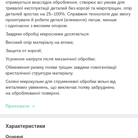
отримується внаслідок оброблення, створює всі умови для
тривалої експлуатації деталей без корозії та мікротріщин, опір
деталей зростає на 25–100%. Справжня технологія дає змогу
проєктувати й робити деталі (елементи) легше, менше
і одночасно з високим опором.
Завдяки обробці мікросхеми досягається:
Високий опір матеріалу на втома;
Защита от корозії;
Усунення напруги після механічної обробки;
Обмеження ризику появи тріщин завдяки гомогенізації
кристалічної структури матеріалу.
Скляні мікрокульки для струменевої обробки вільні від
металевих увімкнень, що виключає появу забруднень
на оброблюваної поверхні.
Приховати
Характеристики
Основні