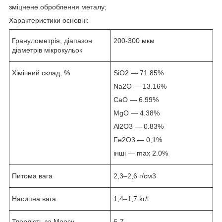
зміцнене оброблення металу;
Характеристики основні:
Гранулометрія, діапазон
200-300 мкм
діаметрів мікрокульок
Хімічний склад, %
SiO2 — 71.85%
Na2O — 13.16%
CaO — 6.99%
MgO — 4.38%
Al2O3 — 0.83%
Fe2O3 — 0,1%
інші — max 2.0%
Питома вага
2,3–2,6 г/cм3
Насипна вага
1,4–1,7 kг/l
Твердість за Моосу
6-7