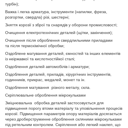
турбін);
Важка і легка арматура, інструменти (напилки, фреза,
розгортки, свердла) різі, шестерні;
Зняття корозії з зброї та снарядів у оборони промисловості;
Очищення електротехнічних деталей (щітки, закінчення);
Очищення після оброблення свердлильними приладами
та після термохімічної обробки;
Оздоблене матування деталей, ємностей та інших елементів
із неіржавкої та кислотностійкої сталі;
Оздоблення деталей автомобілів і арматури;
Оздоблення деталей, приладів, хірургічних інструментів,
годинників, прикрас, медалей, монет та ін.
Оздоблення матування різного металу, скла.
Скріплювальне оброблення мікрокульками
Зміцнювальна обробка деталей застосовується для
підвищення порогу втоми матеріалу та уповільнення процесів
корозії. Підвищення параметрів опору матеріалів досягається
через дроберструминне оброблення скляними мікрокульками
під ретельним контролем. Скріплення або легкий наклеп, що