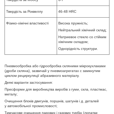
Твердість за Роквеллу
46-48 HRC
Фізико-хімічні властивості
Висока пружність;
Нейтральний хімічний склад;
Натриевое стекло со стійким
хімічним складом;
Однорідність структури.
Пневмообробка або гідрообробка скляними мікрокухлаками
(дроби скляна), зазвичай у пневмоагрегатах с замкнутим
циклом рециркуляції абразивного матеріалу.
Деякі варіанти застосування:
Пресформи для виробництва виробів з гуми, скла, пластмас,
металу;
Очищення блоків двигунів, поршнів, шатунів і д. деталей
у автомобільної промисловості;
Тимчасове очищення парових і газових турбін (лопатки