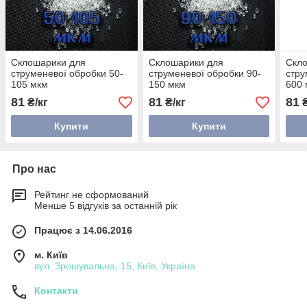
Склошарики для
Склошарики для
Скл
струменевої обробки 50-
струменевої обробки 90-
стру
105 мкм
150 мкм
600
81
81
81
₴/кг
₴/кг
₴
Купити
Купити
Про нас
Рейтинг не сформований
Менше 5 відгуків за останній рік
Працює з 14.06.2016
м. Київ
вул. Зрошувальна, 15, Київ, Україна
Контакти