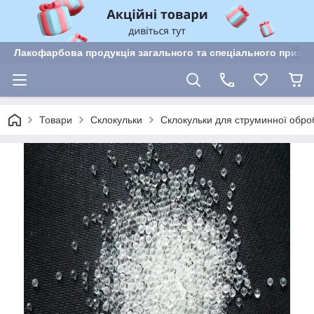
Лакофарбова продукція загального та спеціального призн
Товари
Склокульки
Склокульки для струминної обро