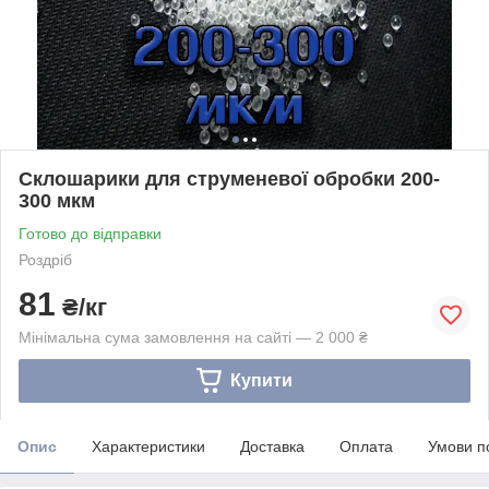
Склошарики для струменевої обробки 200-
300 мкм
Готово до відправки
Роздріб
81
₴/кг
Мінімальна сума замовлення на сайті — 2 000 ₴
Купити
Опис
Характеристики
Доставка
Оплата
Умови п