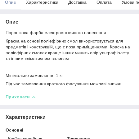
Опис
Характеристики
Доставка
Оплата
Умови п
Опис
Порошкова фарба електростатичного нанесення.
Краска на основі поліефірних смол використовується для
предметів і конструкцій, що є поза приміщеннями. Краска на
поліефірних смолах краще інших чинить опір ультрафіолету
та іншим кліматичним впливам.
Мінімальне замовлення 1 кг.
Під час замовлення кратного фасування можливі знижки.
Приховати
Характеристики
Основні
Країна виробник
Туреччина