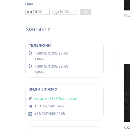
Ціна
Ск
Контакти
+380 (67) 398-22-68
Євген
+380 (67) 398-22-68
Євген
v.k.gross1337@gmail.com
+38 067-549-6467
+38 067-398-2268
Ск