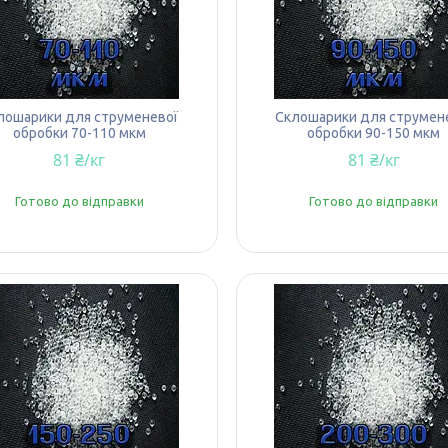
лошарики для струменевої
Склошарики для струмен
обробки 70-110 мкм
обробки 90-150 мкм
81 ₴/кг
81 ₴/кг
Готово до відправки
Готово до відправки