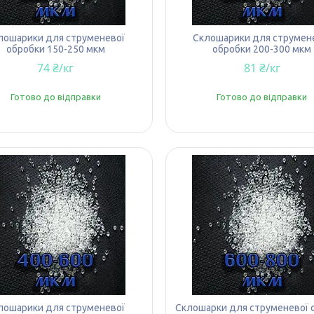
лошарики для струменевої
Склошарики для струмен
обробки 150-250 мкм
обробки 200-300 мкм
74 ₴/кг
81 ₴/кг
Готово до відправки
Готово до відправки
лошарики для струменевої
Склошарки для струменевої 