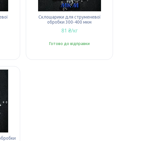
евої
Склошарики для струменевої
обробки 300-400 мкм
81 ₴/кг
Готово до відправки
обробки