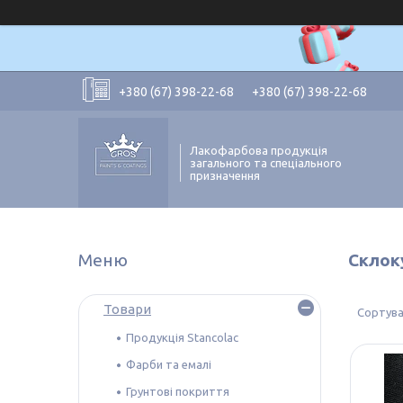
+380 (67) 398-22-68
+380 (67) 398-22-68
Лакофарбова продукція
загального та спеціального
призначення
Склок
Товари
Продукція Stancolac
Фарби та емалі
Грунтові покриття