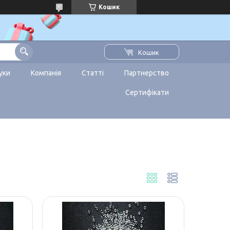
Кошик
Кошик
уки
Компанія
Статті
Партнерство
Сертифікати