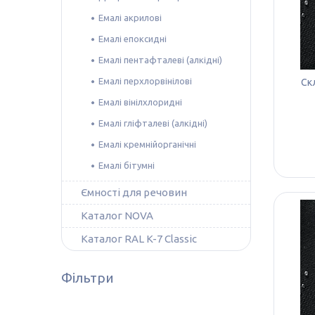
Емалі акрилові
Емалі епоксидні
Емалі пентафталеві (алкідні)
Емалі перхлорвінілові
Ск
Емалі вінілхлоридні
Емалі гліфталеві (алкідні)
Емалі кремнійорганічні
Емалі бітумні
Ємності для речовин
Каталог NOVA
Каталог RAL K-7 Classic
Фільтри