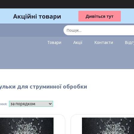
Товари
Акції
Контакти
Відг
ульки для струминної обробки