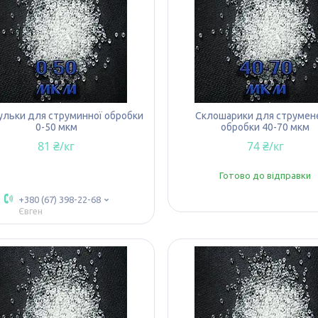
ульки для струминної обробки
Склошарики для струмен
0-50 мкм
обробки 40-70 мкм
81 ₴/кг
74 ₴/кг
Готово до відправки
+380 (67) 398-22-68
Євген