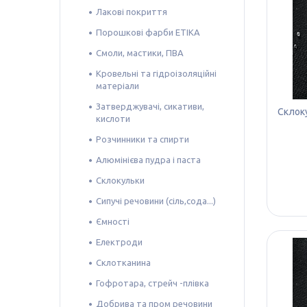
Лакові покриття
Порошкові фарби ETIKA
Смоли, мастики, ПВА
Кровельні та гідроізоляційні
матеріали
Затверджувачі, сикативи,
Склок
кислоти
Розчинники та спирти
Алюмінієва пудра і паста
Склокульки
Сипучі речовини (сіль,сода...)
Ємності
Електроди
Склотканина
Гофротара, стрейч -плівка
Добрива та пром речовини